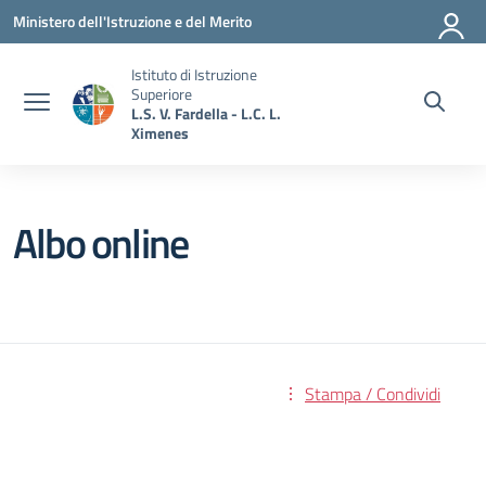
Vai ai contenuti
Vai al menu di navigazione
Vai al footer
Ministero dell'Istruzione e del Merito
Istituto di Istruzione
Superiore
L.S. V. Fardella - L.C. L.
Ximenes
Albo online
Stampa / Condividi