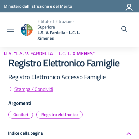
Vai ai contenuti
Vai al menu di navigazione
Vai al footer
Ministero dell'Istruzione e del Merito
Istituto di Istruzione
Superiore
L.S. V. Fardella - L.C. L.
Ximenes
I.I.S. “L.S. V. FARDELLA – L.C. L. XIMENES”
Registro Elettronico Famiglie
Registro Elettronico Accesso Famiglie
Stampa / Condividi
Argomenti
Genitori
Registro elettronico
Indice della pagina