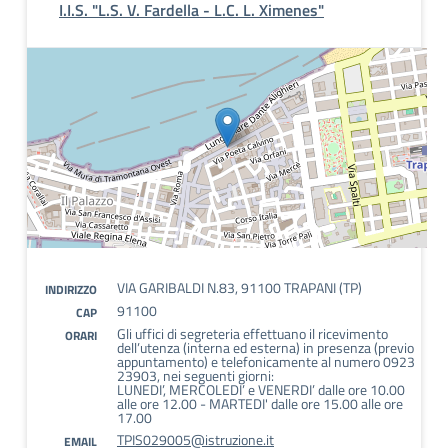
I.I.S. "L.S. V. Fardella - L.C. L. Ximenes"
VIA GARIBALDI N.83, 91100 TRAPANI (TP)
INDIRIZZO
91100
CAP
Gli uffici di segreteria effettuano il ricevimento
ORARI
dell’utenza (interna ed esterna) in presenza (previo
appuntamento) e telefonicamente al numero 0923
23903, nei seguenti giorni:
LUNEDI’, MERCOLEDI’ e VENERDI’ dalle ore 10.00
alle ore 12.00 - MARTEDI' dalle ore 15.00 alle ore
17.00
TPIS029005@istruzione.it
EMAIL