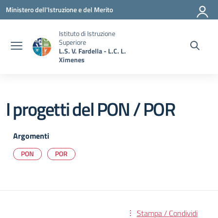
Vai ai contenuti
Vai al menu di navigazione
Vai al footer
Ministero dell'Istruzione e del Merito
Istituto di Istruzione
Superiore
L.S. V. Fardella - L.C. L.
Ximenes
I progetti del PON / POR
Argomenti
PON
POR
Stampa / Condividi