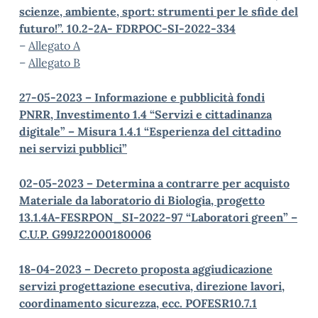
scienze, ambiente, sport: strumenti per le sfide del
futuro!”. 10.2-2A- FDRPOC-SI-2022-334
–
Allegato A
–
Allegato B
27-05-2023 – Informazione e pubblicità fondi
PNRR, Investimento 1.4 “Servizi e cittadinanza
digitale” – Misura 1.4.1 “Esperienza del cittadino
nei servizi pubblici”
02-05-2023 – Determina a contrarre per acquisto
Materiale da laboratorio di Biologia, progetto
13.1.4A-FESRPON_SI-2022-97 “Laboratori green” –
C.U.P. G99J22000180006
18-04-2023 – Decreto proposta aggiudicazione
servizi progettazione esecutiva, direzione lavori,
coordinamento sicurezza, ecc. POFESR10.7.1