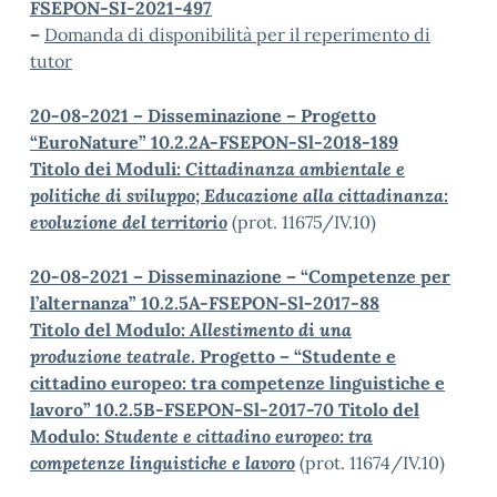
FSEPON-SI-2021-497
–
Domanda di disponibilità per il reperimento di
tutor
20-08-2021 – Disseminazione – Progetto
“EuroNature” 10.2.2A-FSEPON-Sl-2018-189
Titolo dei Moduli:
Cittadinanza ambientale e
politiche di sviluppo; Educazione alla cittadinanza:
evoluzione del territorio
(prot. 11675/IV.10)
20-08-2021 – Disseminazione – “Competenze per
l’alternanza” 10.2.5A-FSEPON-Sl-2017-88
Titolo del Modulo:
Allestimento di una
produzione
t
eatrale
. Progetto – “Studente e
cittadino europeo: tra competenze linguistiche e
lavoro” 10.2.5B-FSEPON-Sl-2017-70 Titolo del
Modulo:
Studente e cittadino europeo: tra
competenze linguistiche e lavoro
(prot. 11674/IV.10)