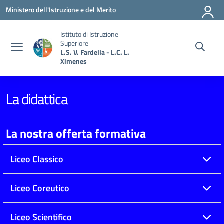
Vai ai contenuti
Vai al menu di navigazione
Vai al footer
Ministero dell'Istruzione e del Merito
Istituto di Istruzione
Superiore
L.S. V. Fardella - L.C. L.
Ximenes
La didattica
La nostra offerta formativa
Liceo Classico
Liceo Coreutico
Liceo Scientifico