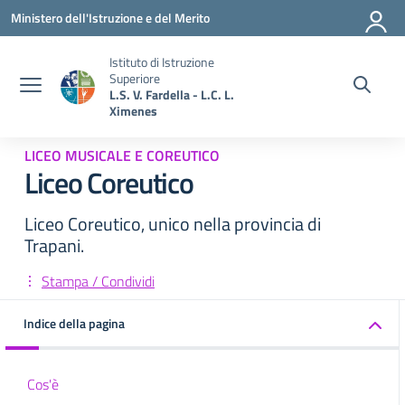
Vai ai contenuti
Vai al menu di navigazione
Vai al footer
Ministero dell'Istruzione e del Merito
Istituto di Istruzione
Superiore
L.S. V. Fardella - L.C. L.
Ximenes
LICEO MUSICALE E COREUTICO
Liceo Coreutico
Liceo Coreutico, unico nella provincia di
Trapani.
Stampa / Condividi
Indice della pagina
Cos'è