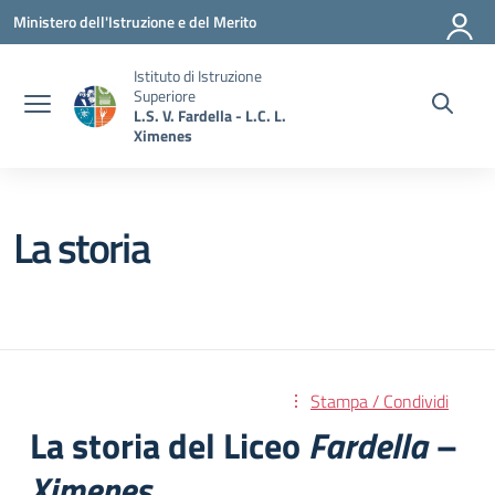
Vai ai contenuti
Vai al menu di navigazione
Vai al footer
Ministero dell'Istruzione e del Merito
Istituto di Istruzione
Superiore
L.S. V. Fardella - L.C. L.
Ximenes
La storia
Stampa / Condividi
La storia del Liceo
Fardella –
Ximenes