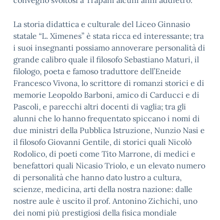
convegno svoltosi a Trapani alcuni anni addietro.
La storia didattica e culturale del Liceo Ginnasio
statale “L. Ximenes” è stata ricca ed interessante; tra
i suoi insegnanti possiamo annoverare personalità di
grande calibro quale il filosofo Sebastiano Maturi, il
filologo, poeta e famoso traduttore dell’Eneide
Francesco Vivona, lo scrittore di romanzi storici e di
memorie Leopoldo Barboni, amico di Carducci e di
Pascoli, e parecchi altri docenti di vaglia; tra gli
alunni che lo hanno frequentato spiccano i nomi di
due ministri della Pubblica Istruzione, Nunzio Nasi e
il filosofo Giovanni Gentile, di storici quali Nicolò
Rodolico, di poeti come Tito Marrone, di medici e
benefattori quali Nicasio Triolo, e un elevato numero
di personalità che hanno dato lustro a cultura,
scienze, medicina, arti della nostra nazione: dalle
nostre aule è uscito il prof. Antonino Zichichi, uno
dei nomi più prestigiosi della fisica mondiale