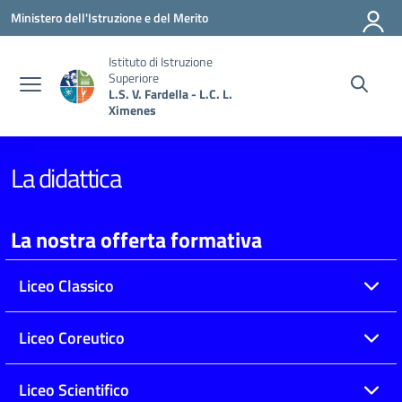
Vai ai contenuti
Vai al menu di navigazione
Vai al footer
Ministero dell'Istruzione e del Merito
Istituto di Istruzione
Superiore
L.S. V. Fardella - L.C. L.
Ximenes
La didattica
La nostra offerta formativa
Liceo Classico
Liceo Coreutico
Liceo Scientifico