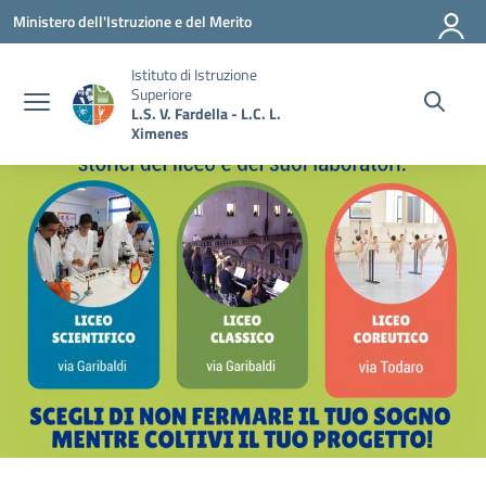
Vai ai contenuti
Vai al menu di navigazione
Vai al footer
Ministero dell'Istruzione e del Merito
Istituto di Istruzione
Superiore
L.S. V. Fardella - L.C. L.
Ximenes