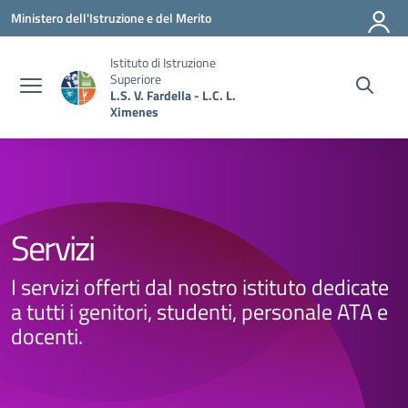
Vai ai contenuti
Vai al menu di navigazione
Vai al footer
Ministero dell'Istruzione e del Merito
Istituto di Istruzione
Superiore
L.S. V. Fardella - L.C. L.
Ximenes
Servizi
I servizi offerti dal nostro istituto dedicate
a tutti i genitori, studenti, personale ATA e
docenti.