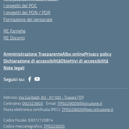
I progetti del POC
I progetti del PON / POR
Formazione del personale
RE Famiglie
RE Docenti
Amministrazione Trasparente
Albo online
Privacy policy
Dichiarazione di accessibilità
Obiettivi di accessibilità
Note legali
Seguici su:
Indirizzo:
Via Garibaldi, 83 - 91100 - Trapani (TP)
Centralino:
092323903
Email:
TPIS029005@istruzione.it
Posta elettronica certificata (PEC):
TPIS029005@pec.istruzione.it
Codice fiscale: 93072120814
Codice meccanografico:
TPIS029005