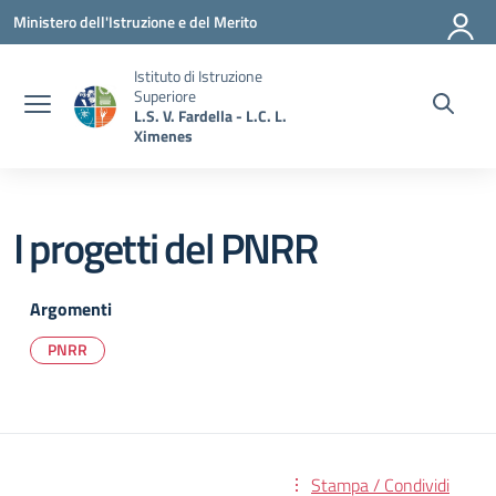
Vai ai contenuti
Vai al menu di navigazione
Vai al footer
Ministero dell'Istruzione e del Merito
Istituto di Istruzione
Superiore
L.S. V. Fardella - L.C. L.
Ximenes
I progetti del PNRR
Argomenti
PNRR
Stampa / Condividi