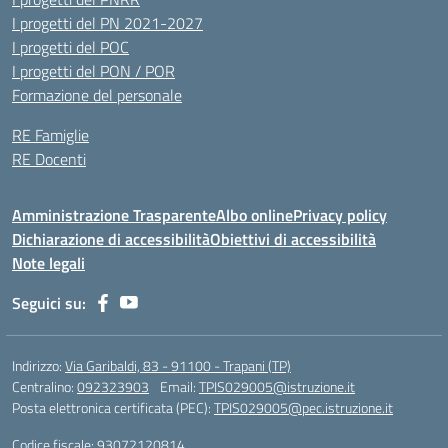
I progetti del PN 2021-2027
I progetti del POC
I progetti del PON / POR
Formazione del personale
RE Famiglie
RE Docenti
Amministrazione Trasparente
Albo online
Privacy policy
Dichiarazione di accessibilità
Obiettivi di accessibilità
Note legali
Seguici su:
Indirizzo:
Via Garibaldi, 83 - 91100 - Trapani (TP)
Centralino:
092323903
Email:
TPIS029005@istruzione.it
Posta elettronica certificata (PEC):
TPIS029005@pec.istruzione.it
Codice fiscale: 93072120814