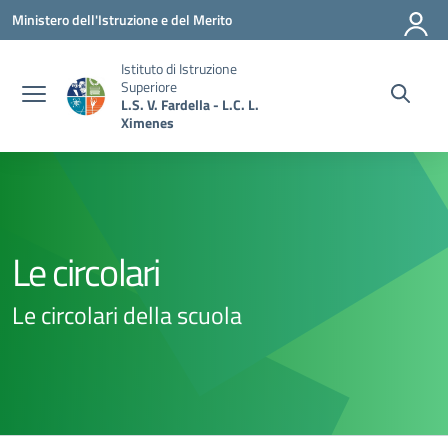
Vai ai contenuti
Vai al menu di navigazione
Vai al footer
Ministero dell'Istruzione e del Merito
Istituto di Istruzione
Superiore
L.S. V. Fardella - L.C. L.
Ximenes
Le circolari
Le circolari della scuola