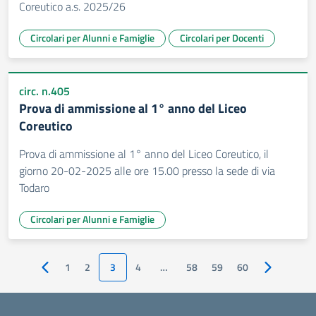
Coreutico a.s. 2025/26
Circolari per Alunni e Famiglie
Circolari per Docenti
circ. n.405
Prova di ammissione al 1° anno del Liceo
Coreutico
Prova di ammissione al 1° anno del Liceo Coreutico, il
giorno 20-02-2025 alle ore 15.00 presso la sede di via
Todaro
Circolari per Alunni e Famiglie
1
2
3
4
…
58
59
60
Pagina precedente
Pagina succ