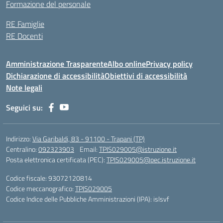
Formazione del personale
RE Famiglie
RE Docenti
Amministrazione Trasparente
Albo online
Privacy policy
Dichiarazione di accessibilità
Obiettivi di accessibilità
Note legali
Seguici su:
Indirizzo:
Via Garibaldi, 83 - 91100 - Trapani (TP)
Centralino:
092323903
Email:
TPIS029005@istruzione.it
Posta elettronica certificata (PEC):
TPIS029005@pec.istruzione.it
Codice fiscale: 93072120814
Codice meccanografico:
TPIS029005
Codice Indice delle Pubbliche Amministrazioni (IPA): islsvf