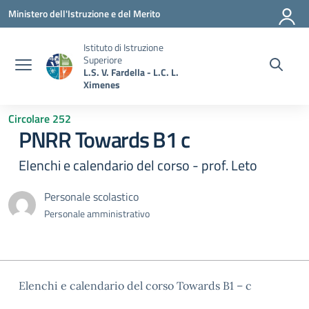
Vai ai contenuti
Vai al menu di navigazione
Vai al footer
Ministero dell'Istruzione e del Merito
Istituto di Istruzione
Superiore
L.S. V. Fardella - L.C. L.
Ximenes
Circolare 252
PNRR Towards B1 c
Elenchi e calendario del corso - prof. Leto
Personale scolastico
Personale amministrativo
Elenchi e calendario del corso Towards B1 – c