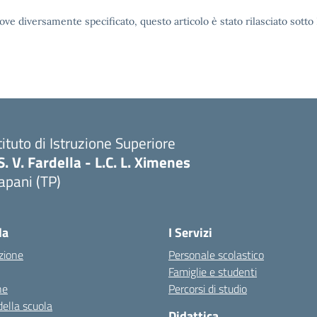
ove diversamente specificato, questo articolo è stato rilasciato sott
tituto di Istruzione Superiore
S. V. Fardella - L.C. L. Ximenes
apani (TP)
la
I Servizi
zione
Personale scolastico
Famiglie e studenti
ne
Percorsi di studio
della scuola
Didattica