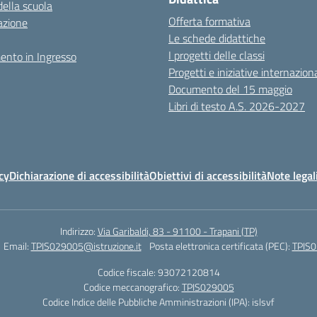
della scuola
Offerta formativa
azione
Le schede didattiche
I progetti delle classi
ento in Ingresso
Progetti e iniziative internaziona
Documento del 15 maggio
Libri di testo A.S. 2026-2027
cy
Dichiarazione di accessibilità
Obiettivi di accessibilità
Note legal
Indirizzo:
Via Garibaldi, 83 - 91100 - Trapani (TP)
Email:
TPIS029005@istruzione.it
Posta elettronica certificata (PEC):
TPIS0
Codice fiscale: 93072120814
Codice meccanografico:
TPIS029005
Codice Indice delle Pubbliche Amministrazioni (IPA): islsvf