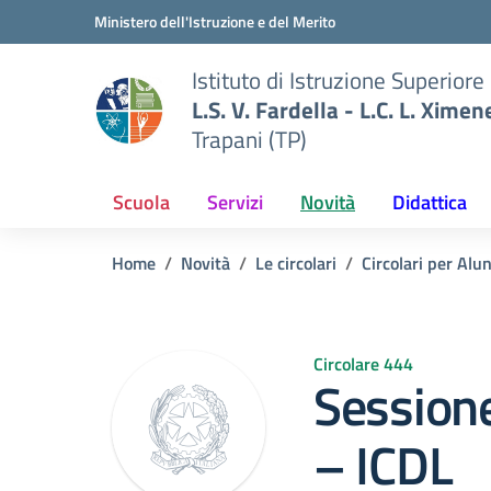
Vai ai contenuti
Vai al menu di navigazione
Vai al footer
Ministero dell'Istruzione e del Merito
Istituto di Istruzione Superiore
L.S. V. Fardella - L.C. L. Ximen
Trapani (TP)
Scuola
Servizi
Novità
Didattica
Home
Novità
Le circolari
Circolari per Alu
Circolare 444
Session
– ICDL