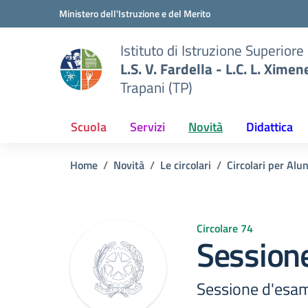
Vai ai contenuti
Vai al menu di navigazione
Vai al footer
Ministero dell'Istruzione e del Merito
Istituto di Istruzione Superiore
L.S. V. Fardella - L.C. L. Ximen
Trapani (TP)
Scuola
Servizi
Novità
Didattica
Home
Novità
Le circolari
Circolari per Alu
Circolare 74
Session
Sessione d'esam