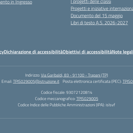
I progetti delle classi
ento in Ingresso
Progetti e iniziative internaziona
Documento del 15 maggio
Libri di testo A.S. 2026-2027
cy
Dichiarazione di accessibilità
Obiettivi di accessibilità
Note legal
Indirizzo:
Via Garibaldi, 83 - 91100 - Trapani (TP)
Email:
TPIS029005@istruzione.it
Posta elettronica certificata (PEC):
TPIS0
Codice fiscale: 93072120814
Codice meccanografico:
TPIS029005
Codice Indice delle Pubbliche Amministrazioni (IPA): islsvf