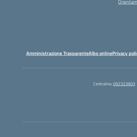
Orientam
Amministrazione Trasparente
Albo online
Privacy poli
Centralino:
092323903