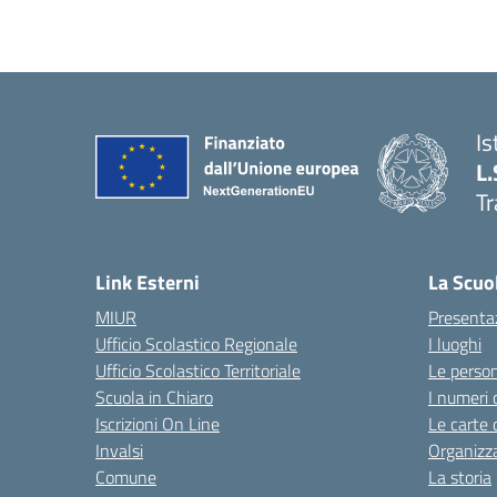
Is
L.
Tr
Link Esterni
La Scuo
MIUR
Presenta
Ufficio Scolastico Regionale
I luoghi
Ufficio Scolastico Territoriale
Le perso
Scuola in Chiaro
I numeri 
Iscrizioni On Line
Le carte 
Invalsi
Organizz
Comune
La storia