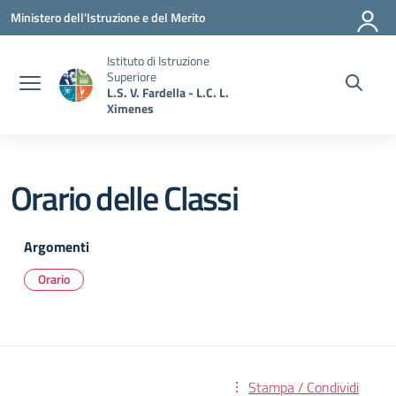
Vai ai contenuti
Vai al menu di navigazione
Vai al footer
Ministero dell'Istruzione e del Merito
Istituto di Istruzione
Superiore
L.S. V. Fardella - L.C. L.
Ximenes
Orario delle Classi
Argomenti
Orario
Stampa / Condividi