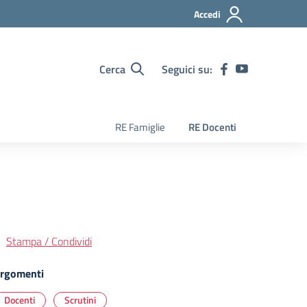
Accedi
Cerca
Seguici su:
RE Famiglie
RE Docenti
Stampa / Condividi
rgomenti
Docenti
Scrutini