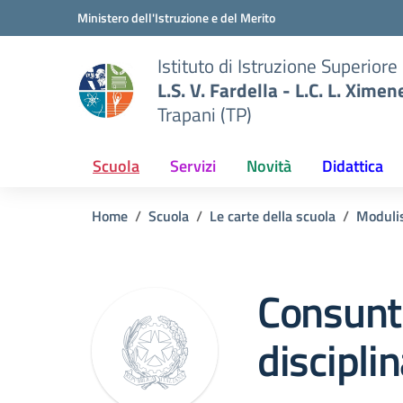
Vai ai contenuti
Vai al menu di navigazione
Vai al footer
Ministero dell'Istruzione e del Merito
Istituto di Istruzione Superiore
L.S. V. Fardella - L.C. L. Ximen
Trapani (TP)
Scuola
Servizi
Novità
Didattica
Home
Scuola
Le carte della scuola
Modulis
Consunti
disciplin