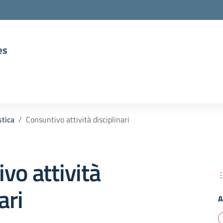
es
tica
Consuntivo attività disciplinari
vo attività
ari
A