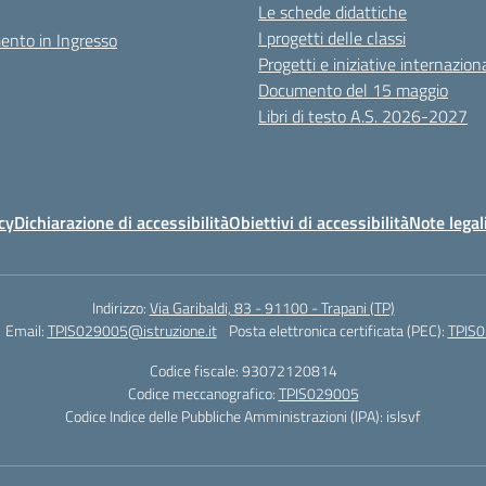
Le schede didattiche
I progetti delle classi
ento in Ingresso
Progetti e iniziative internaziona
Documento del 15 maggio
Libri di testo A.S. 2026-2027
cy
Dichiarazione di accessibilità
Obiettivi di accessibilità
Note legal
Indirizzo:
Via Garibaldi, 83 - 91100 - Trapani (TP)
Email:
TPIS029005@istruzione.it
Posta elettronica certificata (PEC):
TPIS0
Codice fiscale: 93072120814
Codice meccanografico:
TPIS029005
Codice Indice delle Pubbliche Amministrazioni (IPA): islsvf