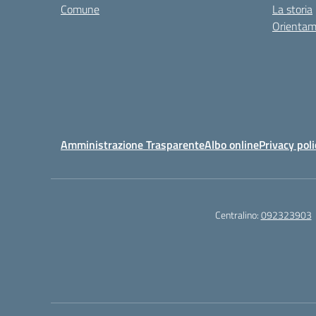
Comune
La storia
Orientam
Amministrazione Trasparente
Albo online
Privacy poli
Centralino:
092323903