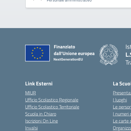
Is
L.
Tr
Link Esterni
La Scuo
MIUR
Presenta
Ufficio Scolastico Regionale
I luoghi
Ufficio Scolastico Territoriale
Le perso
Scuola in Chiaro
I numeri 
Iscrizioni On Line
Le carte 
Invalsi
Organizz