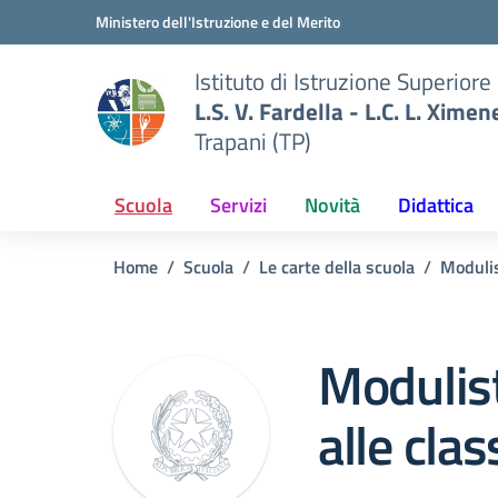
Vai ai contenuti
Vai al menu di navigazione
Vai al footer
Ministero dell'Istruzione e del Merito
Istituto di Istruzione Superiore
L.S. V. Fardella - L.C. L. Ximen
Trapani (TP)
Scuola
Servizi
Novità
Didattica
Home
Scuola
Le carte della scuola
Modulis
Modulist
alle clas