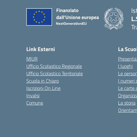
Is
L.
Tr
Link Esterni
La Scuo
MIUR
Presenta
Ufficio Scolastico Regionale
I luoghi
Ufficio Scolastico Territoriale
Le perso
Scuola in Chiaro
I numeri 
Iscrizioni On Line
Le carte 
Invalsi
Organizz
Comune
La storia
Orientam