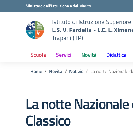
Vai ai contenuti
Vai al menu di navigazione
Vai al footer
Ministero dell'Istruzione e del Merito
Istituto di Istruzione Superiore
L.S. V. Fardella - L.C. L. Ximen
Trapani (TP)
Scuola
Servizi
Novità
Didattica
Home
Novità
Notizie
La notte Nazionale de
La notte Nazionale 
Classico