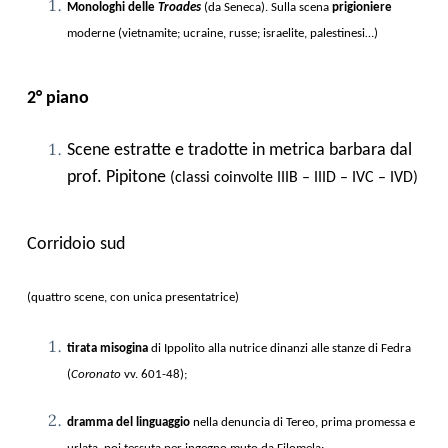
Monologhi delle
Troades
(da Seneca). Sulla scena
prigioniere
moderne (vietnamite; ucraine, russe; israelite, palestinesi…)
2° piano
Scene estratte e tradotte in metrica barbara dal
prof. Pipitone
(classi coinvolte IIIB – IIID – IVC – IVD)
Corridoio sud
(quattro scene, con unica presentatrice)
tirata misogina
di Ippolito alla nutrice dinanzi alle stanze di Fedra
(
Coronato
vv. 601-48);
dramma del linguaggio
nella denuncia di Tereo, prima promessa e