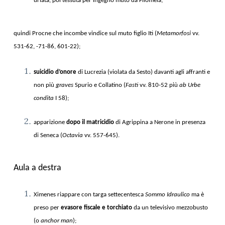
urlata, poi tessuta per ingegno muto da Filomela;
quindi Procne che incombe vindice sul muto figlio Iti (
Metamorfosi
vv.
531-62, -71-86, 601-22);
suicidio d’onore
di Lucrezia (violata da Sesto) davanti agli affranti e
non più
graves
Spurio e Collatino (
Fasti
vv. 810-52 più
ab Urbe
condita
I 58);
apparizione
dopo il matricidio
di Agrippina a Nerone in presenza
di Seneca (
Octavia
vv. 557-645).
Aula a destra
Ximenes riappare con targa settecentesca
Sommo Idraulico
ma è
preso per
evasore fiscale e torchiato
da un televisivo mezzobusto
(o
anchor man
);