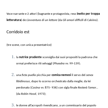
Voce narrante e 2 attori (bagnante e protagonista, reso
inetto per troppa
letteratura
) de
L’avventura di un lettore
(da
Gli amori difficili
di Calvino).
Corridoio est
(tre scene, con unica presentatrice)
la
nutrice prudente
sconsiglia dai suoi propositi la padrona che
ormai preferisce riti selvaggî (
Phaedra
vv. 99-139);
una
ficta puella
picchia per
comica nemesi
il servo del
senex
libidinosus
, dopo lo scorno orchestrato dalla moglie, da lei
perdonato (
Casina
vv. 875- 936) con sigla finale
Resterà l’amor…
(da
Robin Hood
, 1973);
le donne all’acropoli rivendicano, a un commissario del popolo