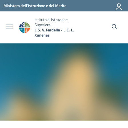
Vai ai contenuti
Vai al menu di navigazione
Vai al footer
Ministero dell'Istruzione e del Merito
Istituto di Istruzione
Superiore
L.S. V. Fardella - L.C. L.
Ximenes