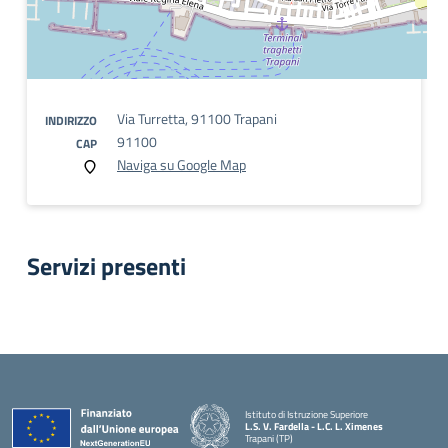
Via Turretta, 91100 Trapani
INDIRIZZO
91100
CAP
Naviga su Google Map
Servizi presenti
Istituto di Istruzione Superiore
L.S. V. Fardella - L.C. L. Ximenes
Trapani (TP)