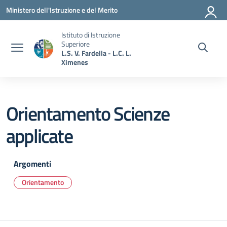
Vai ai contenuti
Vai al menu di navigazione
Vai al footer
Ministero dell'Istruzione e del Merito
Istituto di Istruzione
Superiore
L.S. V. Fardella - L.C. L.
Ximenes
Orientamento Scienze
applicate
Argomenti
Orientamento