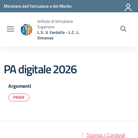
Vai ai contenuti
Vai al menu di navigazione
Vai al footer
Ministero dell'Istruzione e del Merito
Istituto di Istruzione
Superiore
L.S. V. Fardella - L.C. L.
Ximenes
PA digitale 2026
Argomenti
PNRR
Stampa / Condividi