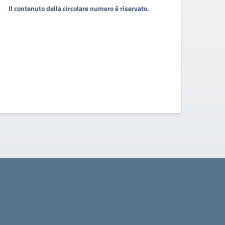
Consi
Il contenuto della circolare numero è riservato.
Consigl