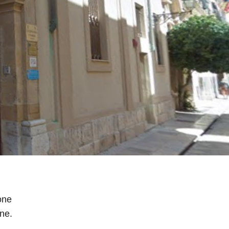
one
ane.