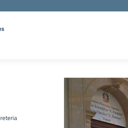
es
reteria