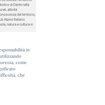
lico di Dante nella 
li, attività 
noscenza del territorio, 
b Alpino Italiano. 
la, natura e cultura in 
esponsabilità in
 utilizzando
icurezza, come
gnificato
fficoltà, che