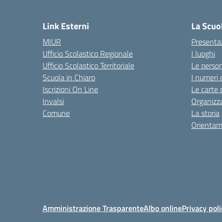
Link Esterni
La Scuo
MIUR
Presenta
Ufficio Scolastico Regionale
I luoghi
Ufficio Scolastico Territoriale
Le perso
Scuola in Chiaro
I numeri 
Iscrizioni On Line
Le carte 
Invalsi
Organizz
Comune
La storia
Orientam
Amministrazione Trasparente
Albo online
Privacy poli