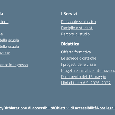
la
I Servizi
zione
Personale scolastico
Famiglie e studenti
ne
Percorsi di studio
della scuola
Didattica
della scuola
Offerta formativa
azione
Le schede didattiche
I progetti delle classi
ento in Ingresso
Progetti e iniziative internaziona
Documento del 15 maggio
Libri di testo A.S. 2026-2027
cy
Dichiarazione di accessibilità
Obiettivi di accessibilità
Note legal