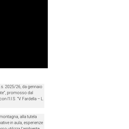
a.s. 2025/26, da gennaio 
te”, promosso dal 
l’I.I.S. “V. Fardella – L. 
montagna, alla tutela 
ative in aula, esperienze 
rso utilizza l’ambiente 