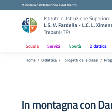
Vai ai contenuti
Vai al menu di navigazione
Vai al footer
Ministero dell'Istruzione e del Merito
Istituto di Istruzione Superiore
L.S. V. Fardella - L.C. L. Ximen
Trapani (TP)
Scuola
Servizi
Novità
Didattica
Home
Didattica
I progetti delle classi
Prog
In montagna con Da