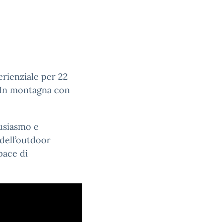
rienziale per 22
 “In montagna con
tusiasmo e
dell’outdoor
ace di