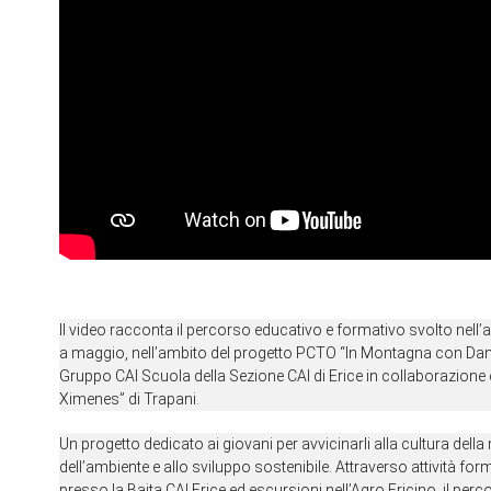
Il video racconta il percorso educativo e formativo svolto nell’
a maggio, nell’ambito del progetto PCTO “In Montagna con Dan
Gruppo CAI Scuola della Sezione CAI di Erice in collaborazione con 
Ximenes” di Trapani.
Un progetto dedicato ai giovani per avvicinarli alla cultura della 
dell’ambiente e allo sviluppo sostenibile. Attraverso attività form
presso la Baita CAI Erice ed escursioni nell’Agro Ericino, il perco