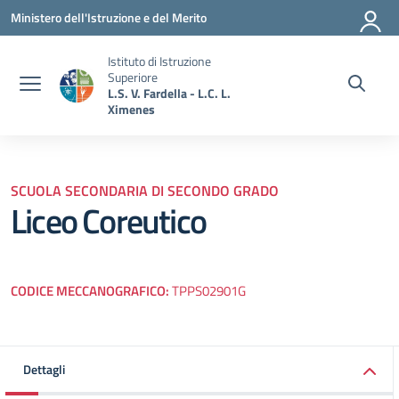
Vai ai contenuti
Vai al menu di navigazione
Vai al footer
Ministero dell'Istruzione e del Merito
Istituto di Istruzione
Superiore
L.S. V. Fardella - L.C. L.
Ximenes
SCUOLA SECONDARIA DI SECONDO GRADO
Liceo Coreutico
CODICE MECCANOGRAFICO:
TPPS02901G
Dettagli