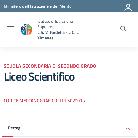
Vai ai contenuti
Vai al menu di navigazione
Vai al footer
Ministero dell'Istruzione e del Merito
Istituto di Istruzione
Superiore
L.S. V. Fardella - L.C. L.
Ximenes
SCUOLA SECONDARIA DI SECONDO GRADO
Liceo Scientifico
CODICE MECCANOGRAFICO:
TPPS02901G
Dettagli