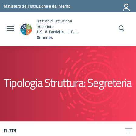
Vai ai contenuti
Vai al menu di navigazione
Vai al footer
Ministero dell'Istruzione e del Merito
Istituto di Istruzione
Superiore
L.S. V. Fardella - L.C. L.
Ximenes
Tipologia Struttura:
Segreteria
FILTRI