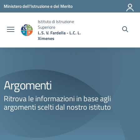
Vai ai contenuti
Vai al menu di navigazione
Vai al footer
Ministero dell'Istruzione e del Merito
Istituto di Istruzione
Superiore
L.S. V. Fardella - L.C. L.
Ximenes
Argomenti
Ritrova le informazioni in base agli
argomenti scelti dal nostro istituto