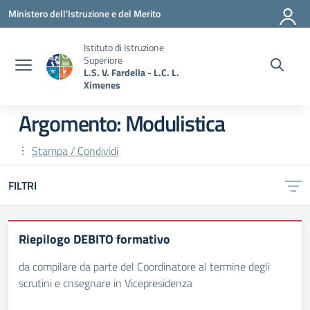
Vai ai contenuti
Vai al menu di navigazione
Vai al footer
Ministero dell'Istruzione e del Merito
Istituto di Istruzione
Superiore
L.S. V. Fardella - L.C. L.
Ximenes
Argomento: Modulistica
Stampa / Condividi
FILTRI
Riepilogo DEBITO formativo
da compilare da parte del Coordinatore al termine degli
scrutini e cnsegnare in Vicepresidenza