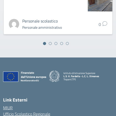
Personale scolastico
0
Personale amministrativo
Istituto di Istruzione Superiore
L.S. V. Fardella - L.C. L. Ximenes
Trapani (TP)
Link Esterni
MIUR
Ufficio Scolastico Regionale