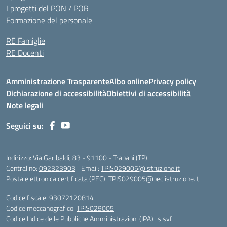
I progetti del PON / POR
Formazione del personale
RE Famiglie
RE Docenti
Amministrazione Trasparente
Albo online
Privacy policy
Dichiarazione di accessibilità
Obiettivi di accessibilità
Note legali
Seguici su:
Indirizzo:
Via Garibaldi, 83 - 91100 - Trapani (TP)
Centralino:
092323903
Email:
TPIS029005@istruzione.it
Posta elettronica certificata (PEC):
TPIS029005@pec.istruzione.it
Codice fiscale: 93072120814
Codice meccanografico:
TPIS029005
Codice Indice delle Pubbliche Amministrazioni (IPA): islsvf