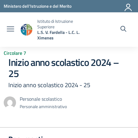
Vai ai contenuti
Vai al menu di navigazione
Vai al footer
Ministero dell'Istruzione e del Merito
Istituto di Istruzione
Superiore
L.S. V. Fardella - L.C. L.
Ximenes
Circolare 7
Inizio anno scolastico 2024 –
25
Inizio anno scolastico 2024 - 25
Personale scolastico
Personale amministrativo