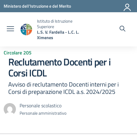
Vai ai contenuti
Vai al menu di navigazione
Vai al footer
Ministero dell'Istruzione e del Merito
Istituto di Istruzione
Superiore
L.S. V. Fardella - L.C. L.
Ximenes
Circolare 205
Reclutamento Docenti per i
Corsi ICDL
Avviso di reclutamento Docenti interni per i
Corsi di preparazione ICDL a.s. 2024/2025
Personale scolastico
Personale amministrativo