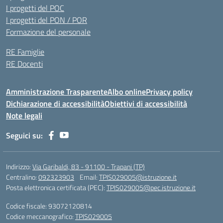
I progetti del POC
I progetti del PON / POR
Formazione del personale
RE Famiglie
RE Docenti
Amministrazione Trasparente
Albo online
Privacy policy
Dichiarazione di accessibilità
Obiettivi di accessibilità
Note legali
Seguici su:
Indirizzo:
Via Garibaldi, 83 - 91100 - Trapani (TP)
Centralino:
092323903
Email:
TPIS029005@istruzione.it
Posta elettronica certificata (PEC):
TPIS029005@pec.istruzione.it
Codice fiscale: 93072120814
Codice meccanografico:
TPIS029005