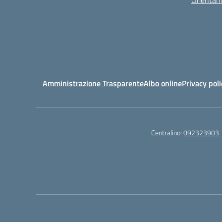
Orientam
Amministrazione Trasparente
Albo online
Privacy poli
Centralino:
092323903