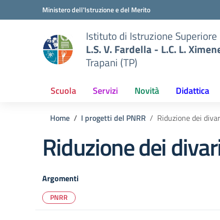
Vai ai contenuti
Vai al menu di navigazione
Vai al footer
Ministero dell'Istruzione e del Merito
Istituto di Istruzione Superiore
L.S. V. Fardella - L.C. L. Ximen
Trapani (TP)
Scuola
Servizi
Novità
Didattica
Home
I progetti del PNRR
Riduzione dei divari
Riduzione dei divari 
Argomenti
PNRR