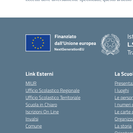
Is
L.
Tr
Link Esterni
La Scuo
MIUR
Presenta
Ufficio Scolastico Regionale
I luoghi
Ufficio Scolastico Territoriale
Le perso
Scuola in Chiaro
I numeri 
Iscrizioni On Line
Le carte 
Invalsi
Organizz
Comune
La storia