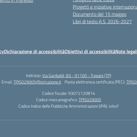
ento in Ingresso
Progetti e iniziative internaziona
Documento del 15 maggio
Libri di testo A.S. 2026-2027
cy
Dichiarazione di accessibilità
Obiettivi di accessibilità
Note legal
Indirizzo:
Via Garibaldi, 83 - 91100 - Trapani (TP)
Email:
TPIS029005@istruzione.it
Posta elettronica certificata (PEC):
TPIS0
Codice fiscale: 93072120814
Codice meccanografico:
TPIS029005
Codice Indice delle Pubbliche Amministrazioni (IPA): islsvf