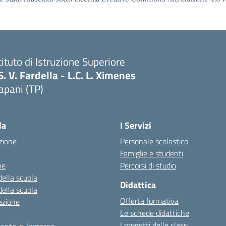
tituto di Istruzione Superiore
S. V. Fardella - L.C. L. Ximenes
apani (TP)
la
I Servizi
zione
Personale scolastico
Famiglie e studenti
ne
Percorsi di studio
della scuola
Didattica
della scuola
Offerta formativa
azione
Le schede didattiche
I progetti delle classi