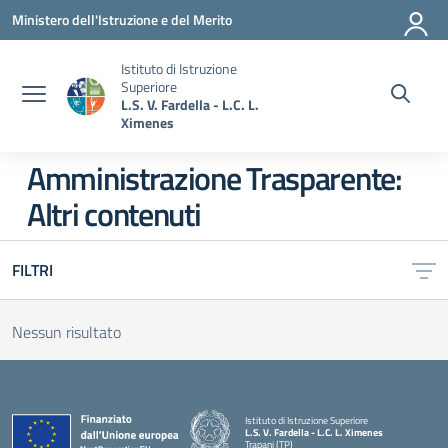
Vai ai contenuti
Vai al menu di navigazione
Vai al footer
Ministero dell'Istruzione e del Merito
Istituto di Istruzione
Superiore
L.S. V. Fardella - L.C. L.
Ximenes
Amministrazione Trasparente:
Altri contenuti
FILTRI
Nessun risultato
Istituto di Istruzione Superiore
L.S. V. Fardella - L.C. L. Ximenes
Trapani (TP)