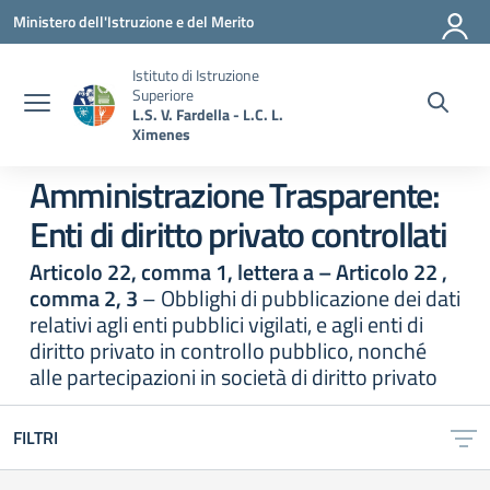
Vai ai contenuti
Vai al menu di navigazione
Vai al footer
Ministero dell'Istruzione e del Merito
Istituto di Istruzione
Superiore
L.S. V. Fardella - L.C. L.
Ximenes
Amministrazione Trasparente:
Enti di diritto privato controllati
Articolo 22, comma 1, lettera a – Articolo 22 ,
comma 2, 3
– Obblighi di pubblicazione dei dati
relativi agli enti pubblici vigilati, e agli enti di
diritto privato in controllo pubblico, nonché
alle partecipazioni in società di diritto privato
FILTRI