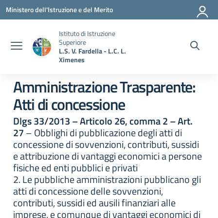
Vai ai contenuti
Vai al menu di navigazione
Vai al footer
Ministero dell'Istruzione e del Merito
Istituto di Istruzione
Superiore
L.S. V. Fardella - L.C. L.
Ximenes
Amministrazione Trasparente:
Atti di concessione
Dlgs 33/2013 – Articolo 26, comma 2 – Art.
27
– Obblighi di pubblicazione degli atti di
concessione di sovvenzioni, contributi, sussidi
e attribuzione di vantaggi economici a persone
fisiche ed enti pubblici e privati
2. Le pubbliche amministrazioni pubblicano gli
atti di concessione delle sovvenzioni,
contributi, sussidi ed ausili finanziari alle
imprese, e comunque di vantaggi economici di