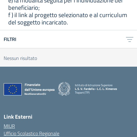
e) la modalità seguita per l’individuazione del
beneficiario;
f ) il link al progetto selezionato e al curriculum
del soggetto incaricato.
FILTRI
Nessun risultato
Istituto di Istruzione Superiore
L.S. V. Fardella - L.C. L. Ximenes
Trapani (TP)
Link Esterni
MIUR
Ufficio Scolastico Regionale