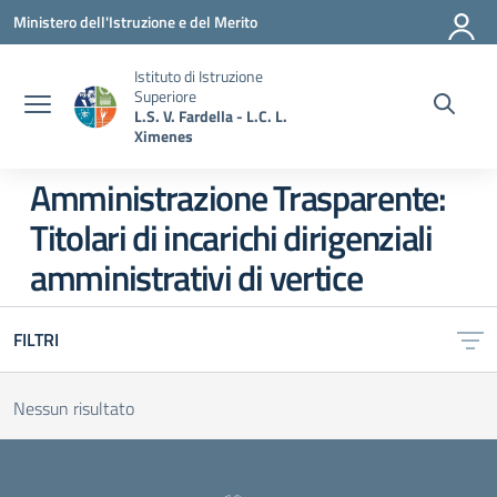
Vai ai contenuti
Vai al menu di navigazione
Vai al footer
Ministero dell'Istruzione e del Merito
Istituto di Istruzione
Superiore
L.S. V. Fardella - L.C. L.
Ximenes
Amministrazione Trasparente:
Titolari di incarichi dirigenziali
amministrativi di vertice
FILTRI
Nessun risultato