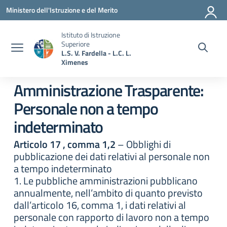
Vai ai contenuti
Vai al menu di navigazione
Vai al footer
Ministero dell'Istruzione e del Merito
Istituto di Istruzione
Superiore
L.S. V. Fardella - L.C. L.
Ximenes
Amministrazione Trasparente:
Personale non a tempo
indeterminato
Articolo 17 , comma 1,2
– Obblighi di
pubblicazione dei dati relativi al personale non
a tempo indeterminato
1. Le pubbliche amministrazioni pubblicano
annualmente, nell’ambito di quanto previsto
dall’articolo 16, comma 1, i dati relativi al
personale con rapporto di lavoro non a tempo