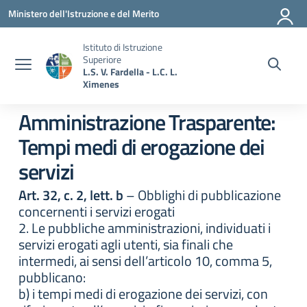
Vai ai contenuti
Vai al menu di navigazione
Vai al footer
Ministero dell'Istruzione e del Merito
Istituto di Istruzione
Superiore
L.S. V. Fardella - L.C. L.
Ximenes
Amministrazione Trasparente:
Tempi medi di erogazione dei
servizi
Art. 32, c. 2, lett. b
– Obblighi di pubblicazione
concernenti i servizi erogati
2. Le pubbliche amministrazioni, individuati i
servizi erogati agli utenti, sia finali che
intermedi, ai sensi dell’articolo 10, comma 5,
pubblicano:
b) i tempi medi di erogazione dei servizi, con