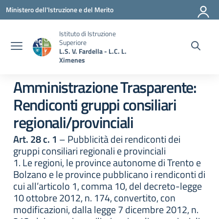
Vai ai contenuti
Vai al menu di navigazione
Vai al footer
Ministero dell'Istruzione e del Merito
Istituto di Istruzione
Superiore
L.S. V. Fardella - L.C. L.
Ximenes
Amministrazione Trasparente:
Rendiconti gruppi consiliari
regionali/provinciali
Art. 28 c. 1
– Pubblicità dei rendiconti dei
gruppi consiliari regionali e provinciali
1. Le regioni, le province autonome di Trento e
Bolzano e le province pubblicano i rendiconti di
cui all’articolo 1, comma 10, del decreto-legge
10 ottobre 2012, n. 174, convertito, con
modificazioni, dalla legge 7 dicembre 2012, n.