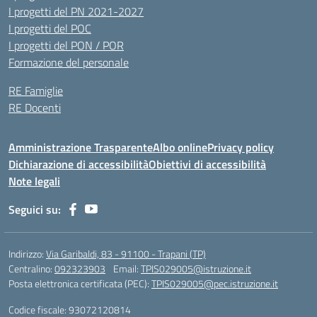
I progetti del PN 2021-2027
I progetti del POC
I progetti del PON / POR
Formazione del personale
RE Famiglie
RE Docenti
Amministrazione Trasparente
Albo online
Privacy policy
Dichiarazione di accessibilità
Obiettivi di accessibilità
Note legali
Seguici su:
Indirizzo:
Via Garibaldi, 83 - 91100 - Trapani (TP)
Centralino:
092323903
Email:
TPIS029005@istruzione.it
Posta elettronica certificata (PEC):
TPIS029005@pec.istruzione.it
Codice fiscale: 93072120814