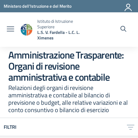
Vai ai contenuti
Vai al menu di navigazione
Vai al footer
Ministero dell'Istruzione e del Merito
Istituto di Istruzione
Superiore
L.S. V. Fardella - L.C. L.
Ximenes
Amministrazione Trasparente:
Organi di revisione
amministrativa e contabile
Relazioni degli organi di revisione
amministrativa e contabile al bilancio di
previsione o budget, alle relative variazioni e al
conto consuntivo o bilancio di esercizio
FILTRI