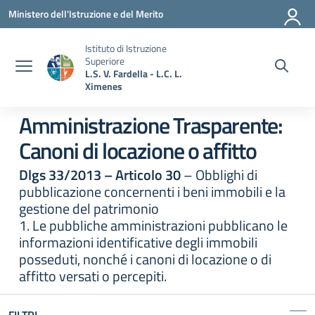
Vai ai contenuti
Vai al menu di navigazione
Vai al footer
Ministero dell'Istruzione e del Merito
Istituto di Istruzione
Superiore
L.S. V. Fardella - L.C. L.
Ximenes
Amministrazione Trasparente:
Canoni di locazione o affitto
Dlgs 33/2013 – Articolo 30
– Obblighi di
pubblicazione concernenti i beni immobili e la
gestione del patrimonio
1. Le pubbliche amministrazioni pubblicano le
informazioni identificative degli immobili
posseduti, nonché i canoni di locazione o di
affitto versati o percepiti.