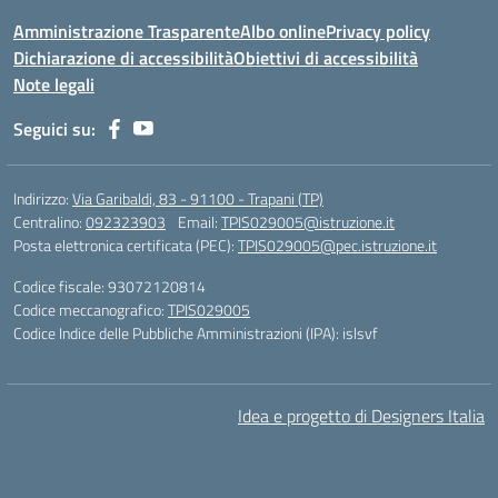
Amministrazione Trasparente
Albo online
Privacy policy
Dichiarazione di accessibilità
Obiettivi di accessibilità
Note legali
Seguici su:
Indirizzo:
Via Garibaldi, 83 - 91100 - Trapani (TP)
Centralino:
092323903
Email:
TPIS029005@istruzione.it
Posta elettronica certificata (PEC):
TPIS029005@pec.istruzione.it
Codice fiscale: 93072120814
Codice meccanografico:
TPIS029005
Codice Indice delle Pubbliche Amministrazioni (IPA): islsvf
Idea e progetto di Designers Italia