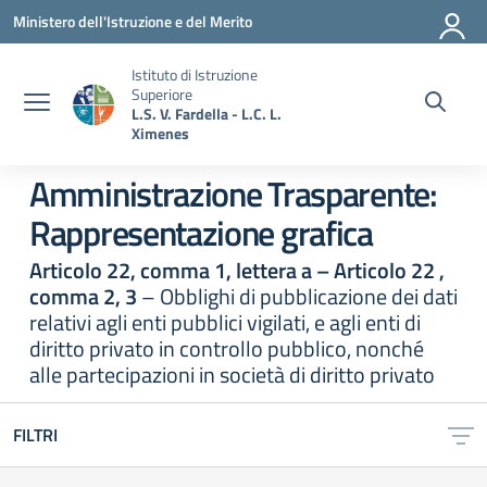
Vai ai contenuti
Vai al menu di navigazione
Vai al footer
Ministero dell'Istruzione e del Merito
Istituto di Istruzione
Superiore
L.S. V. Fardella - L.C. L.
Ximenes
Amministrazione Trasparente:
Rappresentazione grafica
Articolo 22, comma 1, lettera a – Articolo 22 ,
comma 2, 3
– Obblighi di pubblicazione dei dati
relativi agli enti pubblici vigilati, e agli enti di
diritto privato in controllo pubblico, nonché
alle partecipazioni in società di diritto privato
FILTRI