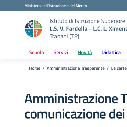
Vai ai contenuti
Vai al menu di navigazione
Vai al footer
Ministero dell'Istruzione e del Merito
Istituto di Istruzione Superiore
L.S. V. Fardella - L.C. L. Ximen
Trapani (TP)
Scuola
Servizi
Novità
Didattica
Home
Amministrazione Trasparente
Le carte
Amministrazione T
comunicazione dei 