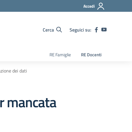
Accedi
Cerca
Seguici su:
RE Famiglie
RE Docenti
ione dei dati
er mancata