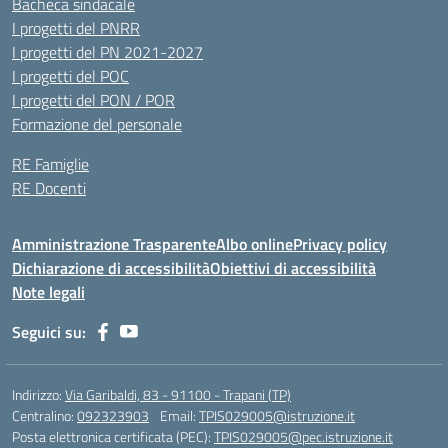
Bacheca sindacale
I progetti del PNRR
I progetti del PN 2021-2027
I progetti del POC
I progetti del PON / POR
Formazione del personale
RE Famiglie
RE Docenti
Amministrazione Trasparente
Albo online
Privacy policy
Dichiarazione di accessibilità
Obiettivi di accessibilità
Note legali
Seguici su:
Indirizzo:
Via Garibaldi, 83 - 91100 - Trapani (TP)
Centralino:
092323903
Email:
TPIS029005@istruzione.it
Posta elettronica certificata (PEC):
TPIS029005@pec.istruzione.it