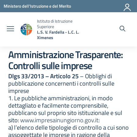
Vai ai contenuti
Vai al menu di navigazione
Vai al footer
Ministero dell'Istruzione e del Merito
Istituto di Istruzione
Superiore
L.S. V. Fardella - L.C. L.
Ximenes
Amministrazione Trasparente:
Controlli sulle imprese
Dlgs 33/2013 – Articolo 25
– Obblighi di
pubblicazione concernenti i controlli sulle
imprese
1. Le pubbliche amministrazioni, in modo
dettagliato e facilmente comprensibile,
pubblicano sul proprio sito istituzionale e sul
sito:
www.impresainungiorno.gov.it
:
a) l’elenco delle tipologie di controllo a cui sono
assoggettate le imprese in ragione della