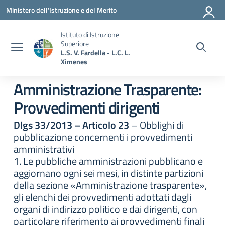
Vai ai contenuti
Vai al menu di navigazione
Vai al footer
Ministero dell'Istruzione e del Merito
Istituto di Istruzione
Superiore
L.S. V. Fardella - L.C. L.
Ximenes
Amministrazione Trasparente:
Provvedimenti dirigenti
Dlgs 33/2013 – Articolo 23
– Obblighi di
pubblicazione concernenti i provvedimenti
amministrativi
1. Le pubbliche amministrazioni pubblicano e
aggiornano ogni sei mesi, in distinte partizioni
della sezione «Amministrazione trasparente»,
gli elenchi dei provvedimenti adottati dagli
organi di indirizzo politico e dai dirigenti, con
particolare riferimento ai provvedimenti finali