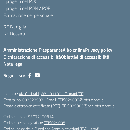
I progetti del POC
I progetti del PON / POR
Formazione del personale
RE Famiglie
RE Docenti
Amministrazione Trasparente
Albo online
Privacy policy
Dichiarazione di accessibilità
Obiettivi di accessibilità
Note legali
Seguici su:
Indirizzo:
Via Garibaldi, 83 - 91100 - Trapani (TP)
Centralino:
092323903
Email:
TPIS029005@istruzione.it
Posta elettronica certificata (PEC):
TPIS029005@pec.istruzione.it
Codice fiscale: 93072120814
Codice meccanografico:
TPIS029005
Codice Indice delle Pubbliche Amministrazioni (IPA): islsvf