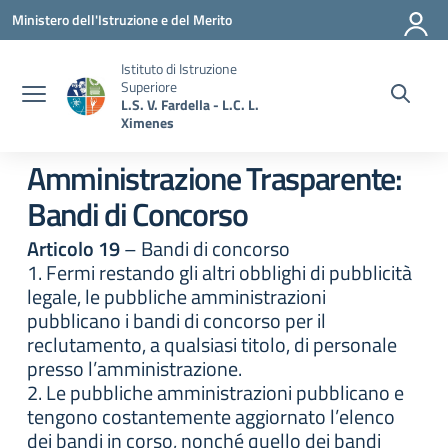
Vai ai contenuti
Vai al menu di navigazione
Vai al footer
Ministero dell'Istruzione e del Merito
Istituto di Istruzione
Superiore
L.S. V. Fardella - L.C. L.
Ximenes
Amministrazione Trasparente:
Bandi di Concorso
Articolo 19
– Bandi di concorso
1. Fermi restando gli altri obblighi di pubblicità
legale, le pubbliche amministrazioni
pubblicano i bandi di concorso per il
reclutamento, a qualsiasi titolo, di personale
presso l’amministrazione.
2. Le pubbliche amministrazioni pubblicano e
tengono costantemente aggiornato l’elenco
dei bandi in corso, nonché quello dei bandi