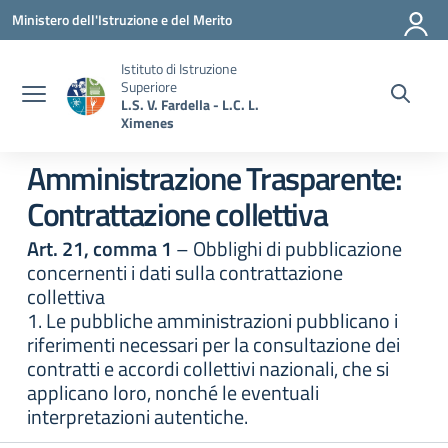
Vai ai contenuti
Vai al menu di navigazione
Vai al footer
Ministero dell'Istruzione e del Merito
Istituto di Istruzione
Superiore
L.S. V. Fardella - L.C. L.
Ximenes
Amministrazione Trasparente:
Contrattazione collettiva
Art. 21, comma 1
– Obblighi di pubblicazione
concernenti i dati sulla contrattazione
collettiva
1. Le pubbliche amministrazioni pubblicano i
riferimenti necessari per la consultazione dei
contratti e accordi collettivi nazionali, che si
applicano loro, nonché le eventuali
interpretazioni autentiche.