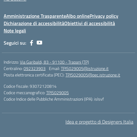
Amministrazione Trasparente
Albo online
Privacy policy
Dichiarazione di accessibilità
Obiettivi di accessibilità
Note legali
Seguici su:
Indirizzo:
Via Garibaldi, 83 - 91100 - Trapani (TP)
Centralino:
092323903
Email:
TPIS029005@istruzione.it
Posta elettronica certificata (PEC):
TPIS029005@pec.istruzione.it
Codice fiscale: 93072120814
Codice meccanografico:
TPIS029005
Codice Indice delle Pubbliche Amministrazioni (IPA): islsvf
Idea e progetto di Designers Italia