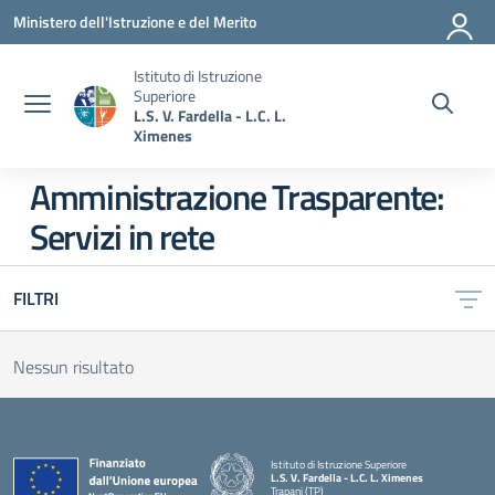
Vai ai contenuti
Vai al menu di navigazione
Vai al footer
Ministero dell'Istruzione e del Merito
Istituto di Istruzione
Superiore
L.S. V. Fardella - L.C. L.
Ximenes
Amministrazione Trasparente:
Servizi in rete
FILTRI
Nessun risultato
Istituto di Istruzione Superiore
L.S. V. Fardella - L.C. L. Ximenes
Trapani (TP)