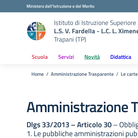
Vai ai contenuti
Vai al menu di navigazione
Vai al footer
Ministero dell'Istruzione e del Merito
Istituto di Istruzione Superiore
L.S. V. Fardella - L.C. L. Ximen
Trapani (TP)
Scuola
Servizi
Novità
Didattica
Home
Amministrazione Trasparente
Le carte
Amministrazione T
Dlgs 33/2013 – Articolo 30
– Obblig
1. Le pubbliche amministrazioni pubb