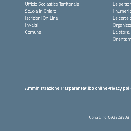
Ufficio Scolastico Territoriale
Le perso
Scuola in Chiaro
I numeri 
Iscrizioni On Line
Le carte 
Invalsi
Organizz
Comune
La storia
Orientam
Amministrazione Trasparente
Albo online
Privacy poli
Centralino:
092323903