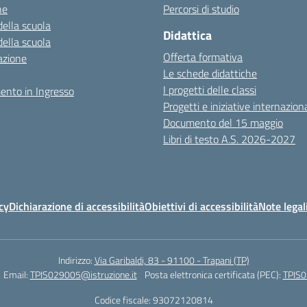
ne
Percorsi di studio
della scuola
Didattica
della scuola
Offerta formativa
azione
Le schede didattiche
I progetti delle classi
ento in Ingresso
Progetti e iniziative internaziona
Documento del 15 maggio
Libri di testo A.S. 2026-2027
cy
Dichiarazione di accessibilità
Obiettivi di accessibilità
Note legal
Indirizzo:
Via Garibaldi, 83 - 91100 - Trapani (TP)
Email:
TPIS029005@istruzione.it
Posta elettronica certificata (PEC):
TPIS0
Codice fiscale: 93072120814