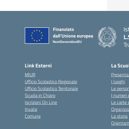
Is
L.
Tr
Link Esterni
La Scuo
MIUR
Presenta
Ufficio Scolastico Regionale
I luoghi
Ufficio Scolastico Territoriale
Le perso
Scuola in Chiaro
I numeri 
Iscrizioni On Line
Le carte 
Invalsi
Organizz
Comune
La storia
Orientam