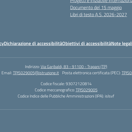
Progetti e iniziative internaziona
Documento del 15 maggio
Libri di testo A.S. 2026-2027
cy
Dichiarazione di accessibilità
Obiettivi di accessibilità
Note legal
Indirizzo:
Via Garibaldi, 83 - 91100 - Trapani (TP)
Email:
TPIS029005@istruzione.it
Posta elettronica certificata (PEC):
TPIS0
Codice fiscale: 93072120814
Codice meccanografico:
TPIS029005
Codice Indice delle Pubbliche Amministrazioni (IPA): islsvf