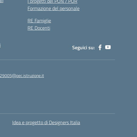
li
I progetti del PON / POR
Formazione del personale
RE Famiglie
RE Docenti
i
Seguici su:
29005@pec.istruzione.it
Idea e progetto di Designers Italia