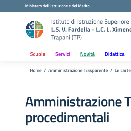
Vai ai contenuti
Vai al menu di navigazione
Vai al footer
Ministero dell'Istruzione e del Merito
Istituto di Istruzione Superiore
L.S. V. Fardella - L.C. L. Ximen
Trapani (TP)
Scuola
Servizi
Novità
Didattica
Home
Amministrazione Trasparente
Le carte
Amministrazione T
procedimentali