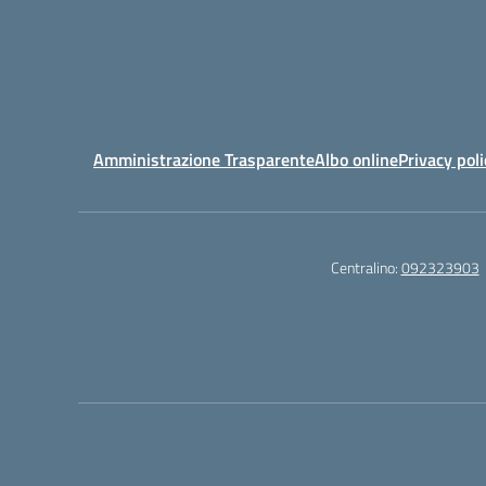
Amministrazione Trasparente
Albo online
Privacy poli
Centralino:
092323903